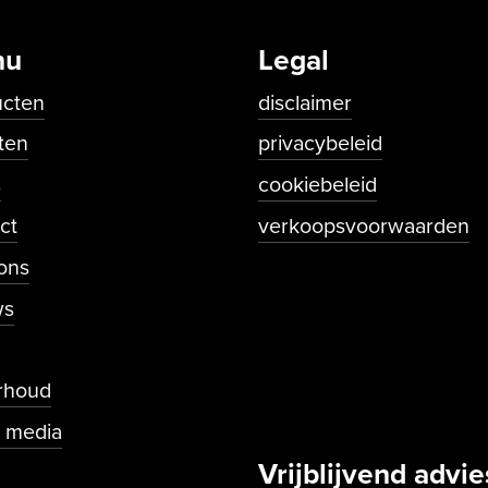
nu
Legal
ucten
disclaimer
ten
privacybeleid
s
cookiebeleid
ct
verkoopsvoorwaarden
undaire navigatie
ons
ws
rhoud
l media
Vrijblijvend advie