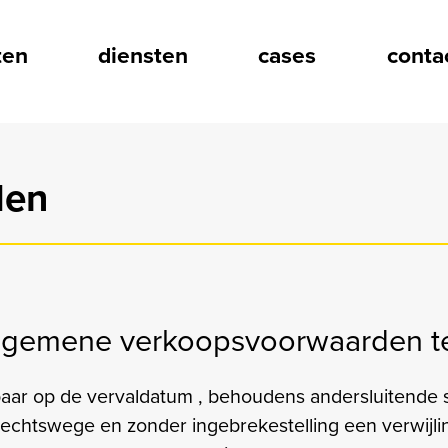
Overslaan en naar de inho
e navigatie
ten
diensten
cases
conta
den
algemene verkoopsvoorwaarden te
baar op de vervaldatum , behoudens andersluitende sc
rechtswege en zonder ingebrekestelling een verwijlin