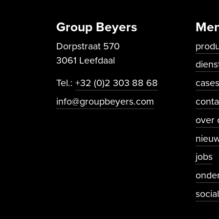
Group Beyers
Me
Dorpstraat 570
prod
3061 Leefdaal
diens
Tel.:
+32 (0)2 303 88 68
case
info@groupbeyers.com
conta
Sec
over 
nieu
jobs
onde
socia